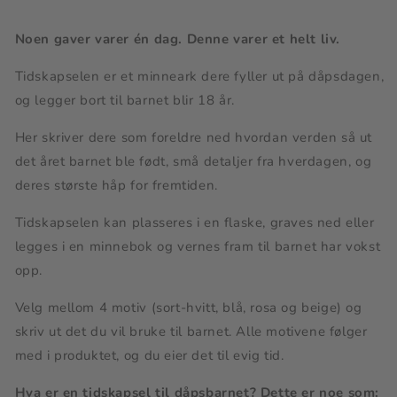
fremtiden
fremtiden
|
|
Skriv
Skriv
Noen gaver varer én dag.
Denne varer et helt liv.
ut
ut
A4-
A4-
Tidskapselen er et minneark dere fyller ut på dåpsdagen,
ark
ark
og legger bort til barnet blir 18 år.
Her skriver dere som foreldre ned hvordan verden så ut
det året barnet ble født, små detaljer fra hverdagen, og
deres største håp for fremtiden.
Tidskapselen kan plasseres i en flaske, graves ned eller
legges i en minnebok og vernes fram til barnet har vokst
opp.
Velg mellom 4 motiv (sort-hvitt, blå, rosa og beige) og
skriv ut det du vil bruke til barnet. Alle motivene følger
med i produktet, og du eier det til evig tid.
Hva er en tidskapsel til dåpsbarnet? Dette er noe som: