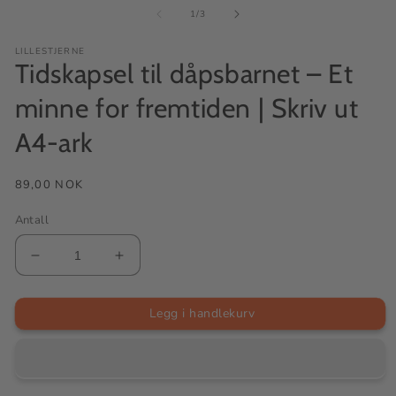
av
1
/
3
LILLESTJERNE
Tidskapsel til dåpsbarnet – Et
minne for fremtiden | Skriv ut
A4-ark
Vanlig
89,00 NOK
pris
Antall
Senk
Øk
antallet
antallet
for
for
Tidskapsel
Tidskapsel
Legg i handlekurv
til
til
dåpsbarnet
dåpsbarnet
–
–
Et
Et
minne
minne
for
for