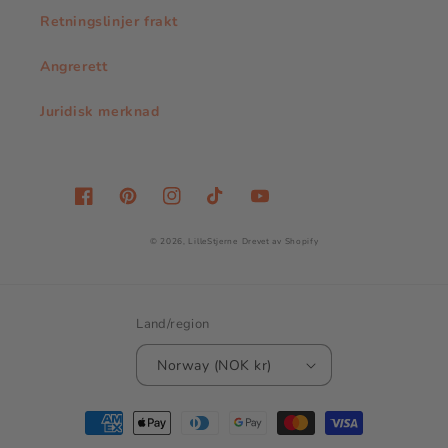
Retningslinjer frakt
Angrerett
Juridisk merknad
Facebook
Pinterest
Instagram
TikTok
YouTube
© 2026,
LilleStjerne
Drevet av Shopify
Land/region
Norway (NOK kr)
Betalingsmåter