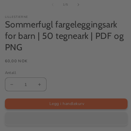
av
1
/
5
LILLESTJERNE
Sommerfugl fargeleggingsark
for barn | 50 tegneark | PDF og
PNG
Vanlig
60,00 NOK
pris
Antall
Senk
Øk
antallet
antallet
for
for
Sommerfugl
Sommerfugl
Legg i handlekurv
fargeleggingsark
fargeleggingsark
for
for
barn
barn
|
|
50
50
tegneark
tegneark