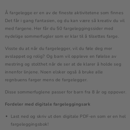
|
|
PDF
PDF
og
og
Å fargelegge er en av de fineste aktivitetene som finnes
PNG
PNG
Det får i gang fantasien, og du kan være så kreativ du vil
med fargene. Her får du 50 fargeleggingssider med
nydelige sommerfugler som er klar til å tilsettes farge.
Visste du at når du fargelegger, vil du føle deg mer
avslappet og rolig? Og barn vil oppleve en følelse av
mestring og stolthet når de ser at de klarer å holde seg
innenfor linjene. Noen elsker også å bruke alle
regnbuens farger mens de fargelegger.
Disse sommerfuglene passer for barn fra 8 år og oppover.
Fordeler med digitale fargeleggingsark
Last ned og skriv ut den digitale PDF-en som er en hel
fargeleggingsbok!