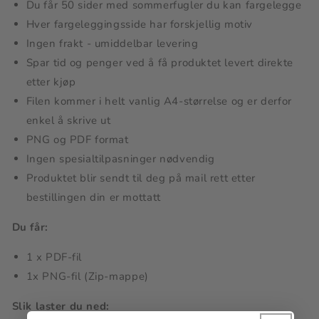
Du får 50 sider med sommerfugler du kan fargelegge
Hver fargeleggingsside har forskjellig motiv
Ingen frakt - umiddelbar levering
Spar tid og penger ved å få produktet levert direkte
etter kjøp
Filen kommer i helt vanlig A4-størrelse og er derfor
enkel å skrive ut
PNG og PDF format
Ingen spesialtilpasninger nødvendig
Produktet blir sendt til deg på mail rett etter
bestillingen din er mottatt
Du får:
1 x PDF-fil
1x PNG-fil (Zip-mappe)
Slik laster du ned: