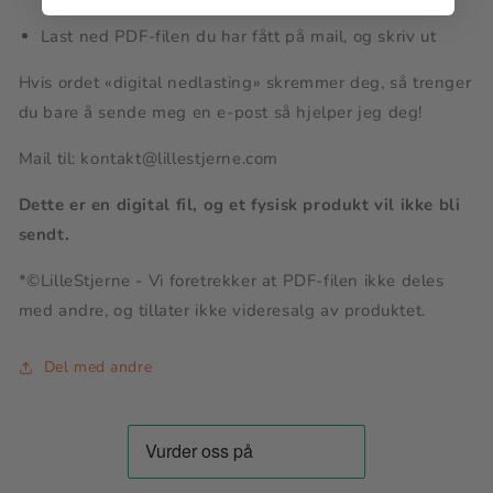
Last ned PDF-filen du har fått på mail, og skriv ut
Hvis ordet «digital nedlasting» skremmer deg, så trenger
du bare å sende meg en e-post så hjelper jeg deg!
Mail til: kontakt@lillestjerne.com
Dette er en digital fil, og et fysisk produkt vil ikke bli
sendt.
*©LilleStjerne - Vi foretrekker at PDF-filen ikke deles
med andre, og tillater ikke videresalg av produktet.
Del med andre