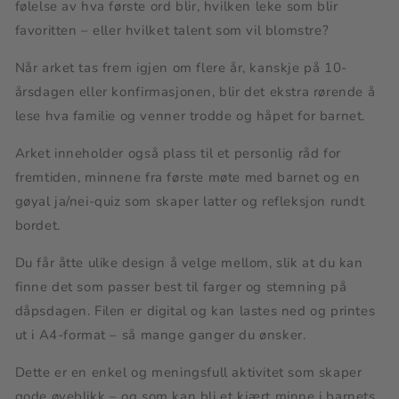
følelse av hva første ord blir, hvilken leke som blir
favoritten – eller hvilket talent som vil blomstre?
Når arket tas frem igjen om flere år, kanskje på 10-
årsdagen eller konfirmasjonen, blir det ekstra rørende å
lese hva familie og venner trodde og håpet for barnet.
Arket inneholder også plass til et personlig råd for
fremtiden, minnene fra første møte med barnet og en
gøyal ja/nei-quiz som skaper latter og refleksjon rundt
bordet.
Du får åtte ulike design å velge mellom, slik at du kan
finne det som passer best til farger og stemning på
dåpsdagen. Filen er digital og kan lastes ned og printes
ut i A4-format – så mange ganger du ønsker.
Dette er en enkel og meningsfull aktivitet som skaper
gode øyeblikk – og som kan bli et kjært minne i barnets