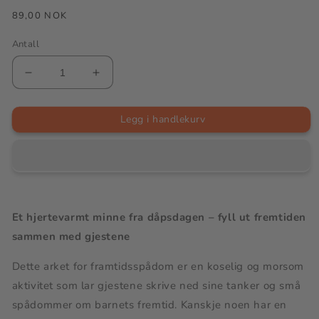
Vanlig
89,00 NOK
pris
Antall
Senk
Øk
antallet
antallet
for
for
Framtidsspådom
Framtidsspådom
Legg i handlekurv
for
for
dåpsbarn
dåpsbarn
|
|
8
8
motiv
motiv
inkludert
inkludert
|
|
Skriv
Skriv
ut
ut
Et hjertevarmt minne fra dåpsdagen – fyll ut fremtiden
A4-
A4-
sammen med gjestene
ark
ark
Dette arket for framtidsspådom er en koselig og morsom
aktivitet som lar gjestene skrive ned sine tanker og små
spådommer om barnets fremtid. Kanskje noen har en