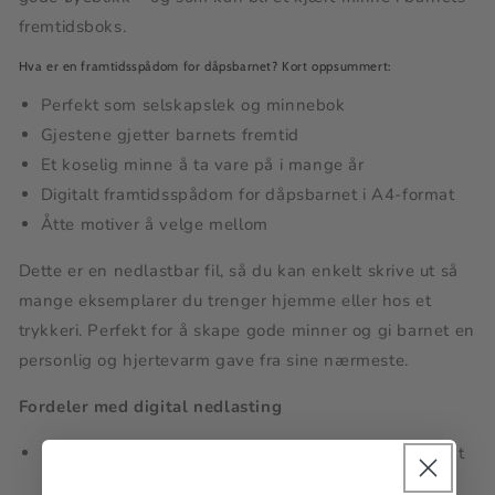
fremtidsboks.
Hva er en framtidsspådom for dåpsbarnet? Kort oppsummert:
Perfekt som selskapslek og minnebok
Gjestene gjetter barnets fremtid
Et koselig minne å ta vare på i mange år
Digitalt framtidsspådom for dåpsbarnet i A4-format
Åtte motiver å velge mellom
Dette er en nedlastbar fil, så du kan enkelt skrive ut så
mange eksemplarer du trenger hjemme eller hos et
trykkeri. Perfekt for å skape gode minner og gi barnet en
personlig og hjertevarm gave fra sine nærmeste.
Fordeler med digital nedlasting
Spar miljøet og spar penger uten frakt, og et produkt
som kan brukes umiddelbart.