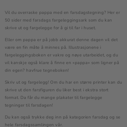
til
til
utskrift
utskrift
Vil du overraske pappa med en farsdagstegning? Her er
50 sider med farsdags fargeleggingsark som du kan
skrive ut og fargelegge for å gi til far i huset.
Eller om pappa er på jobb akkurat denne dagen vil det
være en fin måte å minnes på. Illustrasjonene i
fargeleggingsboken er vakre og nøye utarbeidet, og du
vil kanskje også klare å finne en «pappa» som ligner på
din egen? havfrue tegneboken!
Skriv ut og fargelegg! Om du har en større printer kan du
skrive ut den farsfiguren du liker best i ekstra stort
format. Da får du mange plakater til fargelegge
tegninger til farsdagen!
Du kan også trykke deg inn på kategorien farsdag og se
hele farsdagssamlingen vår.