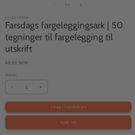
av
1
/
5
LILLESTJERNE
Farsdags fargeleggingsark | 50
tegninger til fargelegging til
utskrift
Vanlig
60,00 NOK
pris
Antall
Senk
Øk
antallet
antallet
for
for
Farsdags
Farsdags
Legg i handlekurv
fargeleggingsark
fargeleggingsark
|
|
50
50
Kjøp nå
tegninger
tegninger
til
til
fargelegging
fargelegging