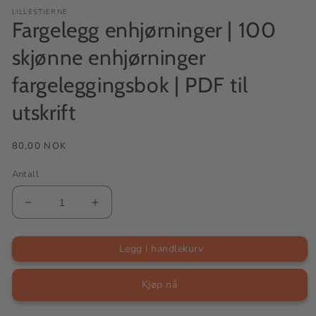
LILLESTJERNE
Fargelegg enhjørninger | 100
skjønne enhjørninger
fargeleggingsbok | PDF til
utskrift
Vanlig
80,00 NOK
pris
Antall
Senk
Øk
antallet
antallet
for
for
Fargelegg
Fargelegg
Legg i handlekurv
enhjørninger
enhjørninger
|
|
100
100
Kjøp nå
skjønne
skjønne
enhjørninger
enhjørninger
fargeleggingsbok
fargeleggingsbok