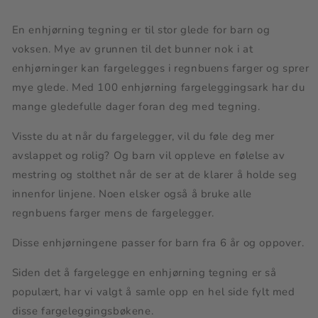
|
|
PDF
PDF
til
til
En enhjørning tegning er til stor glede for barn og
utskrift
utskrift
voksen. Mye av grunnen til det bunner nok i at
enhjørninger kan fargelegges i regnbuens farger og sprer
mye glede. Med 100 enhjørning fargeleggingsark har du
mange gledefulle dager foran deg med tegning.
Visste du at når du fargelegger, vil du føle deg mer
avslappet og rolig? Og barn vil oppleve en følelse av
mestring og stolthet når de ser at de klarer å holde seg
innenfor linjene. Noen elsker også å bruke alle
regnbuens farger mens de fargelegger.
Disse enhjørningene passer for barn fra 6 år og oppover.
Siden det å fargelegge en enhjørning tegning er så
populært, har vi valgt å samle opp en hel side fylt med
disse fargeleggingsbøkene.