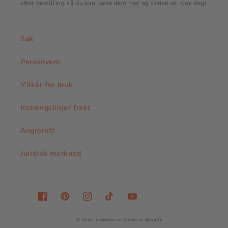
etter bestilling så du kan laste dem ned og skrive ut. Kos deg!
Søk
Personvern
Vilkår for bruk
Retningslinjer frakt
Angrerett
Juridisk merknad
Facebook
Pinterest
Instagram
TikTok
YouTube
© 2026,
LilleStjerne
Drevet av Shopify