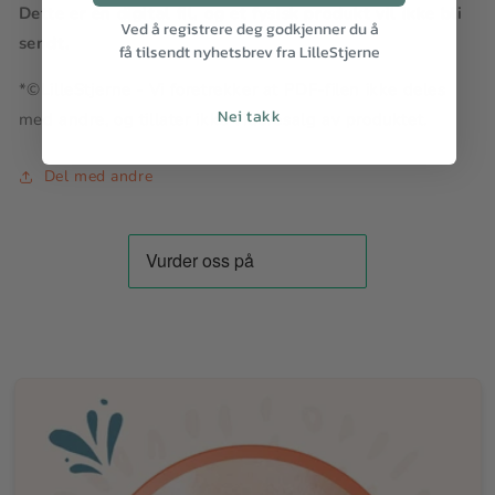
Dette er en digital fil, og et fysisk produkt vil ikke bli
Ved å registrere deg godkjenner du å
sendt.
få tilsendt nyhetsbrev fra LilleStjerne
*©LilleStjerne - Vi foretrekker at PDF-filen ikke deles
Nei takk
med andre, og tillater ikke videresalg av produktet.
Del med andre