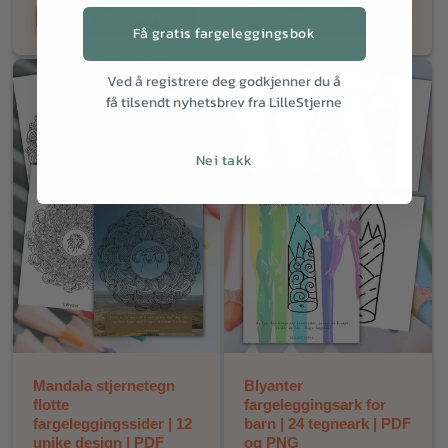
Legg i handlekurv
Legg i handlekurv
Få gratis fargeleggingsbok
Ved å registrere deg godkjenner du å
få tilsendt nyhetsbrev fra LilleStjerne
Nei takk
Mandala stjernetegn
Blyanter
flotte
fargeleggingsark for
fargeleggingssider | 12
barn | 24 tegneark | PDF
unike design | PDF
og PNG