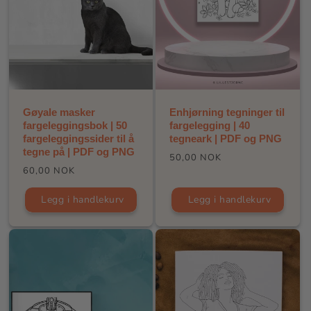
Gøyale masker
Enhjørning tegninger til
fargeleggingsbok | 50
fargelegging | 40
fargeleggingssider til å
tegneark | PDF og PNG
tegne på | PDF og PNG
Vanlig
50,00 NOK
Vanlig
60,00 NOK
pris
pris
Legg i handlekurv
Legg i handlekurv