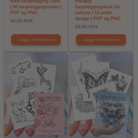
Høst fargelegging sider
Paraply
| 30 fargeleggingssider |
fargeleggingsbok for
PDF og PNG
voksne | 12 unike
design | PDF og PNG
Vanlig
40,00 NOK
Vanlig
50,00 NOK
pris
pris
Legg i handlekurv
Legg i handlekurv