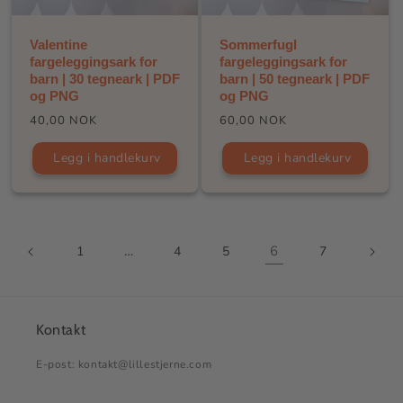
Valentine
Sommerfugl
fargeleggingsark for
fargeleggingsark for
barn | 30 tegneark | PDF
barn | 50 tegneark | PDF
og PNG
og PNG
Vanlig
Vanlig
40,00 NOK
60,00 NOK
pris
pris
Legg i handlekurv
Legg i handlekurv
…
6
1
4
5
7
Kontakt
E-post: kontakt@lillestjerne.com