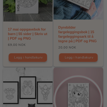
Dyrebilder
17 mai oppgavebok for
fargeleggingsbok | 15
barn | 55 sider | Skriv ut
fargeleggingsark til å
| PDF og PNG
tegne på | PDF og PNG
Vanlig
69,00 NOK
Vanlig
20,00 NOK
pris
pris
Legg i handlekurv
Legg i handlekurv