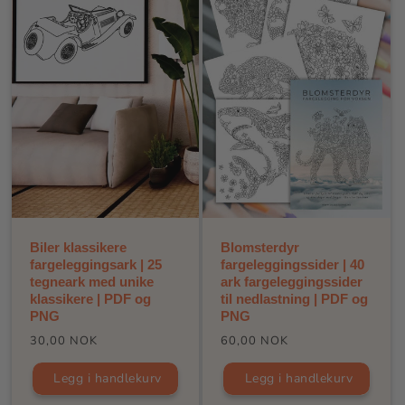
Biler klassikere
Blomsterdyr
fargeleggingsark | 25
fargeleggingssider | 40
tegneark med unike
ark fargeleggingssider
klassikere | PDF og
til nedlastning | PDF og
PNG
PNG
Vanlig
Vanlig
30,00 NOK
60,00 NOK
pris
pris
Legg i handlekurv
Legg i handlekurv