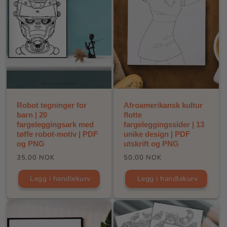
Afroamerikansk kultur
Robot tegninger for
flotte
barn | 20
fargeleggingssider | 13
fargeleggingsark med
unike design | PDF
tøffe robot-motiv | PDF
utskrift og PNG
og PNG
Vanlig
Vanlig
50,00 NOK
35,00 NOK
pris
pris
Legg i handlekurv
Legg i handlekurv