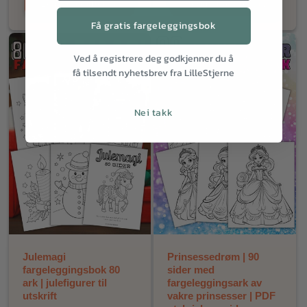
Legg i handlekurv
Legg i handlekurv
Få gratis fargeleggingsbok
Ved å registrere deg godkjenner du å
få tilsendt nyhetsbrev fra LilleStjerne
Nei takk
Julemagi
Prinsessedrøm | 90
fargeleggingsbok 80
sider med
ark | julefigurer til
fargeleggingsark av
utskrift
vakre prinsesser | PDF