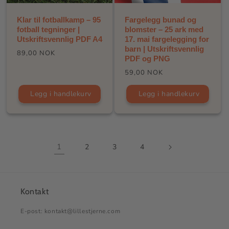
Klar til fotballkamp – 95
Fargelegg bunad og
fotball tegninger |
blomster – 25 ark med
Utskriftsvennlig PDF A4
17. mai fargelegging for
barn | Utskriftsvennlig
Vanlig
89,00 NOK
PDF og PNG
pris
Vanlig
59,00 NOK
pris
Legg i handlekurv
Legg i handlekurv
1
2
3
4
Kontakt
E-post: kontakt@lillestjerne.com