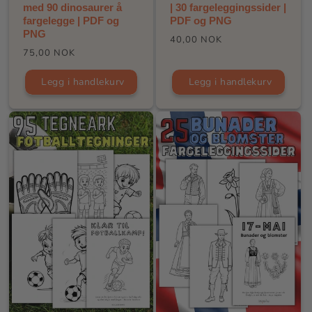
med 90 dinosaurer å
| 30 fargeleggingssider |
fargelegge | PDF og
PDF og PNG
PNG
Vanlig
40,00 NOK
Vanlig
75,00 NOK
pris
pris
Legg i handlekurv
Legg i handlekurv