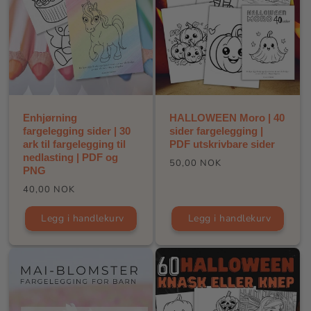
Enhjørning
HALLOWEEN Moro | 40
fargelegging sider | 30
sider fargelegging |
ark til fargelegging til
PDF utskrivbare sider
nedlasting | PDF og
Vanlig
50,00 NOK
PNG
pris
Vanlig
40,00 NOK
pris
Legg i handlekurv
Legg i handlekurv