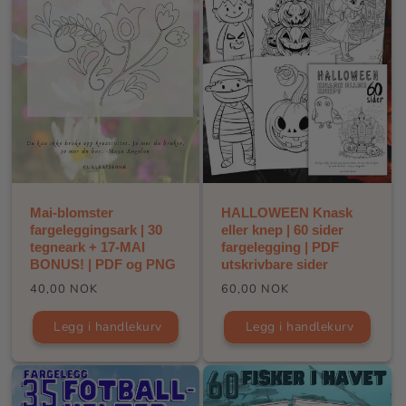
Mai-blomster
HALLOWEEN Knask
fargeleggingsark | 30
eller knep | 60 sider
tegneark + 17-MAI
fargelegging | PDF
BONUS! | PDF og PNG
utskrivbare sider
Vanlig
Vanlig
40,00 NOK
60,00 NOK
pris
pris
Legg i handlekurv
Legg i handlekurv