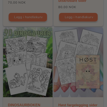
utskrivbare sider
Vanlig
70,00 NOK
Vanlig
80,00 NOK
pris
pris
Legg i handlekurv
Legg i handlekurv
DINOSAURBOKEN
Høst fargelegging sider