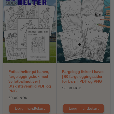
Fotballhelter på banen,
Fargelegg fisker i havet
fargeleggingsbok med
| 60 fargeleggingssider
35 fotballmotiver |
for barn | PDF og PNG
Utskriftsvennlig PDF og
Vanlig
50,00 NOK
PNG
pris
Vanlig
69,00 NOK
pris
Legg i handlekurv
Legg i handlekurv