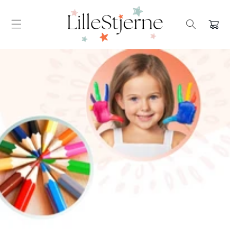
Gå videre
til
innholdet
Handlekur