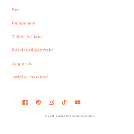
Søk
Personvern
Vilkår for bruk
Retningslinjer frakt
Angrerett
Juridisk merknad
Facebook
Pinterest
Instagram
TikTok
YouTube
© 2026,
LilleStjerne
Drevet av Shopify