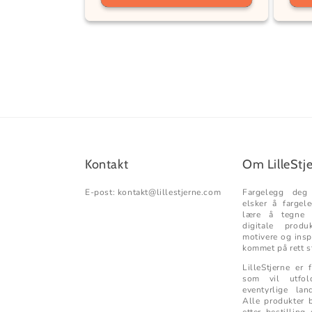
Kontakt
Om LilleStj
E-post: kontakt@lillestjerne.com
Fargelegg de
elsker å fargel
lære å tegne e
digitale prod
motivere og insp
kommet på rett s
LilleStjerne er 
som vil utfo
eventyrlige lan
Alle produkter b