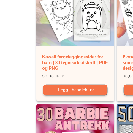
Kawaii fargeleggingssider for
Flott
barn | 30 tegneark utskrift | PDF
somm
og PNG
desi
Vanlig
Vanl
50,00 NOK
30,0
pris
pris
Legg i handlekurv