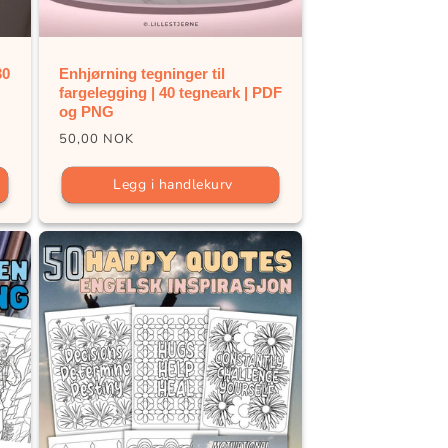
30
Enhjørning tegninger til
G
fargelegging | 40 tegneark | PDF
og PNG
Vanlig
50,00 NOK
pris
Legg i handlekurv