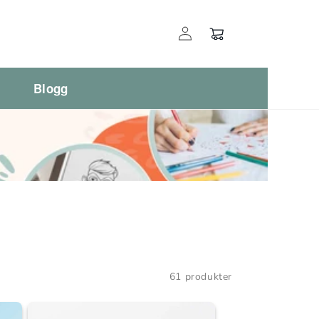
Logg
Handlekurv
inn
Blogg
61 produkter