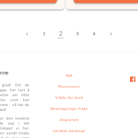
2
1
3
4
erne
Søk
Fac
g glad! Om du
Personvern
egge, har lyst å
ller ser etter
Vilkår for bruk
ukter som kan
irere - så har du
Retningslinjer frakt
ted!
for den kreative
Angrerett
lde seg i det
dskapet vi har.
Juridisk merknad
lir sendt straks