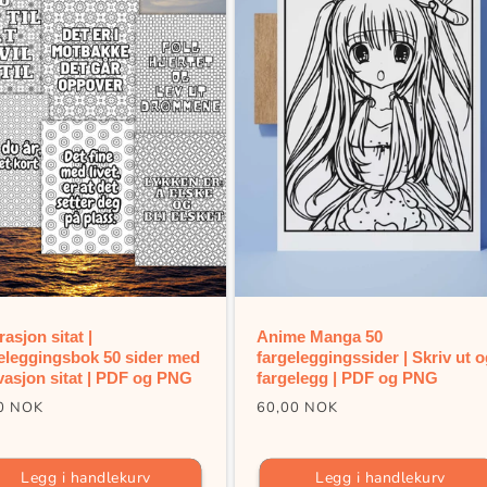
rasjon sitat |
Anime Manga 50
eleggingsbok 50 sider med
fargeleggingssider | Skriv ut 
vasjon sitat | PDF og PNG
fargelegg | PDF og PNG
ig
Vanlig
0 NOK
60,00 NOK
pris
Legg i handlekurv
Legg i handlekurv