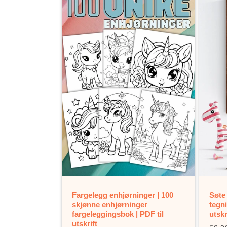
Fargelegg enhjørninger | 100
Søte 
skjønne enhjørninger
tegn
fargeleggingsbok | PDF til
utskr
utskrift