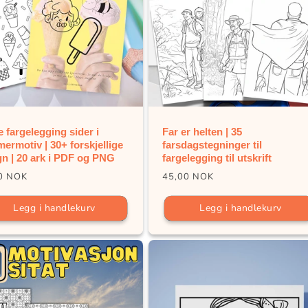
e fargelegging sider i
Far er helten | 35
ermotiv | 30+ forskjellige
farsdagstegninger til
gn | 20 ark i PDF og PNG
fargelegging til utskrift
ig
Vanlig
0 NOK
45,00 NOK
pris
Legg i handlekurv
Legg i handlekurv