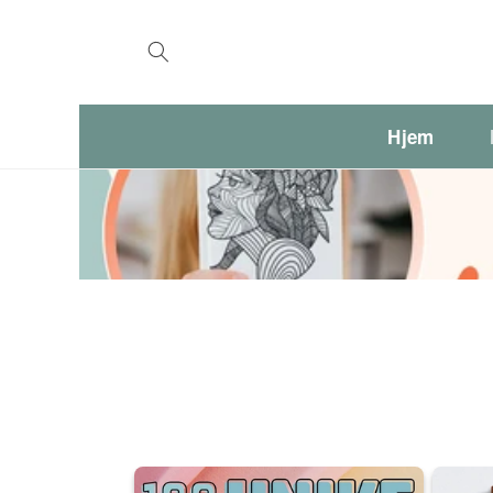
Gå videre
til
innholdet
Hjem