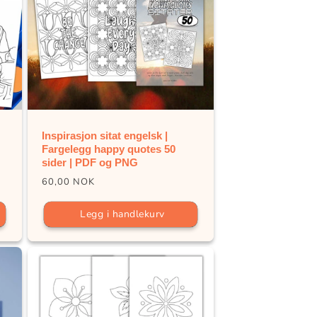
Inspirasjon sitat engelsk |
Fargelegg happy quotes 50
sider | PDF og PNG
Vanlig
60,00 NOK
pris
Legg i handlekurv