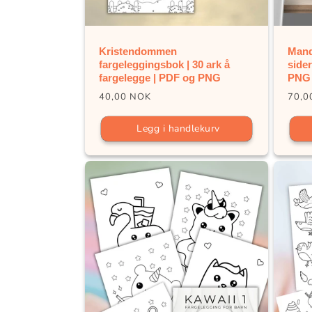
Kristendommen
Mand
fargeleggingsbok | 30 ark å
sider
fargelegge | PDF og PNG
PNG
Vanlig
Vanl
40,00 NOK
70,0
pris
pris
Legg i handlekurv