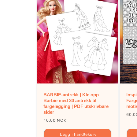
BARBIE-antrekk | Kle opp
Inspi
Barbie med 30 antrekk til
Farg
fargelegging | PDF utskrivbare
moti
sider
Vanl
60,0
Vanlig
40,00 NOK
pris
pris
Legg i handlekurv