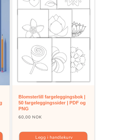
Blomsterlill fargeleggingsbok |
og
50 fargeleggingssider | PDF og
PNG
Vanlig
60,00 NOK
pris
Legg i handlekurv