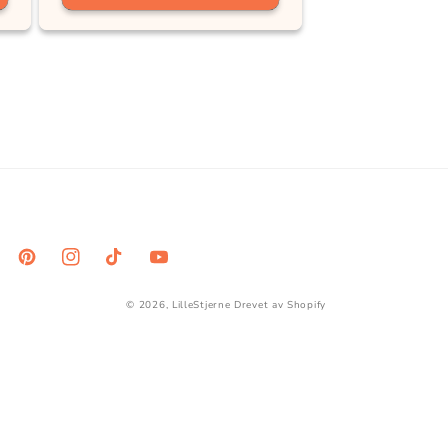
ebook
Pinterest
Instagram
TikTok
YouTube
© 2026,
LilleStjerne
Drevet av Shopify