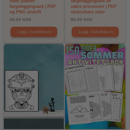
sider planter
fargeleggingsark av
fargeleggingsark | PDF
vakre prinsesser | PDF
og PNG utskrift
utskrivbare sider
Vanlig
Vanlig
40,00 NOK
80,00 NOK
pris
pris
Legg i handlekurv
Legg i handlekurv