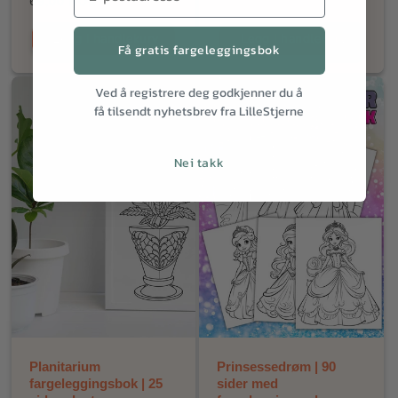
Vanlig
69,00 NOK
pris
Legg i handlekurv
Legg i handlekurv
Få gratis fargeleggingsbok
Ved å registrere deg godkjenner du å
få tilsendt nyhetsbrev fra LilleStjerne
Nei takk
Planitarium
Prinsessedrøm | 90
fargeleggingsbok | 25
sider med