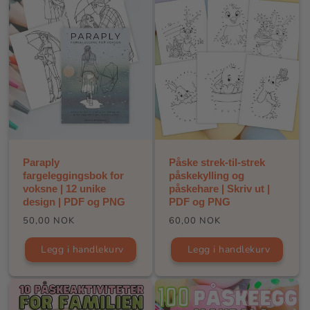
Paraply
Påske strek-til-strek
fargeleggingsbok for
påskekylling og
voksne | 12 unike
påskehare | Skriv ut |
design | PDF og PNG
PDF og PNG
Vanlig
Vanlig
50,00 NOK
60,00 NOK
pris
pris
Legg i handlekurv
Legg i handlekurv