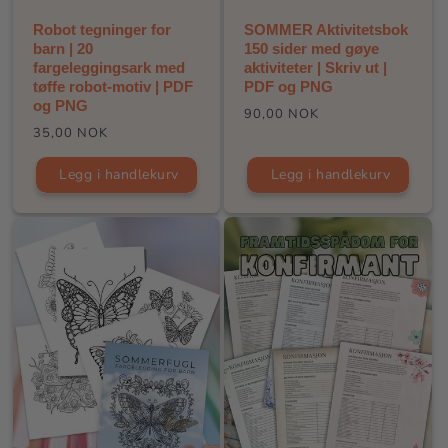
Robot tegninger for
SOMMER Aktivitetsbok
barn | 20
150 sider med gøye
fargeleggingsark med
aktiviteter | Skriv ut |
tøffe robot-motiv | PDF
PDF og PNG
og PNG
Vanlig
90,00 NOK
Vanlig
35,00 NOK
pris
pris
Legg i handlekurv
Legg i handlekurv