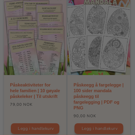
Påskeaktiviteter for
Påskeegg å fargelegge |
hele familien | 10 gøyale
100 sider mandala
påskeleker | Til utskrift
påskeegg til
fargelegging | PDF og
Vanlig
79,00 NOK
PNG
pris
Vanlig
90,00 NOK
pris
Legg i handlekurv
Legg i handlekurv