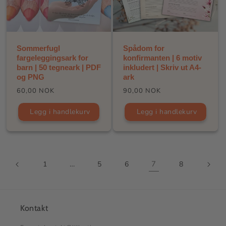
Sommerfugl
Spådom for
fargeleggingsark for
konfirmanten | 6 motiv
barn | 50 tegneark | PDF
inkludert | Skriv ut A4-
og PNG
ark
Vanlig
Vanlig
60,00 NOK
90,00 NOK
pris
pris
Legg i handlekurv
Legg i handlekurv
…
7
1
5
6
8
Kontakt