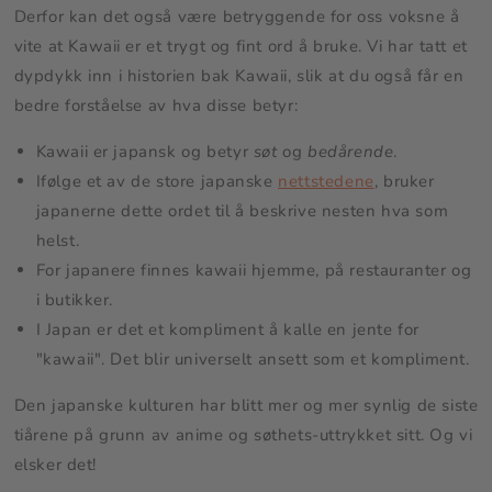
Derfor kan det også være betryggende for oss voksne å
vite at Kawaii er et trygt og fint ord å bruke. Vi har tatt et
dypdykk inn i historien bak Kawaii, slik at du også får en
bedre forståelse av hva disse betyr:
Kawaii er japansk og betyr
søt
og
bedårende
.
Ifølge et av de store japanske
nettstedene
, bruker
japanerne dette ordet til å beskrive nesten hva som
helst.
For japanere finnes kawaii hjemme, på restauranter og
i butikker.
I Japan er det et kompliment å kalle en jente for
"kawaii". Det blir universelt ansett som et kompliment.
Den japanske kulturen har blitt mer og mer synlig de siste
tiårene på grunn av anime og søthets-uttrykket sitt. Og vi
elsker det!