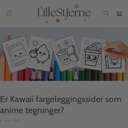
Gå videre
til
innholdet
Handlekur
Er Kawaii fargeleggingssider som
anime tegninger?
2. MAI 2023