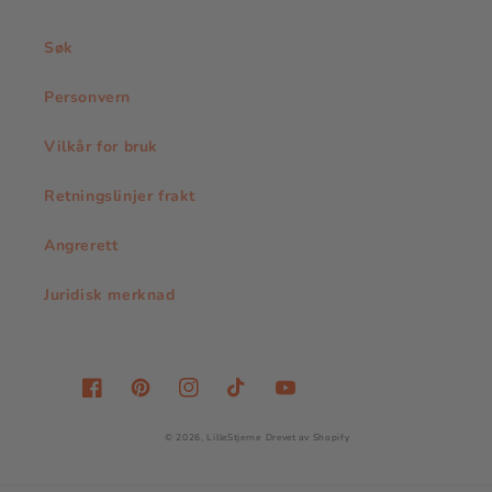
Søk
Personvern
Vilkår for bruk
Retningslinjer frakt
Angrerett
Juridisk merknad
Facebook
Pinterest
Instagram
TikTok
YouTube
© 2026,
LilleStjerne
Drevet av Shopify