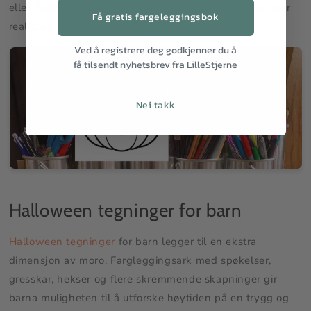
eller flekker på gresskarets overflate for å gi det en mer
Få gratis fargeleggingsbok
realistisk følelse.
Ved å registrere deg godkjenner du å
få tilsendt nyhetsbrev fra LilleStjerne
Nei takk
Halloween tegninger for barn
Halloween tegninger
for barn legger til en ekstra
dimensjon av moro. Fargleggingsark med spøkelser,
gresskar, hekser og flere skremmende skapninger gir
barna muligheten til å utforske høytiden på en trygg og